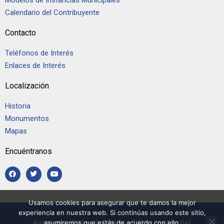
Modelos de Instancias Municipales
Calendario del Contribuyente
Contacto
Teléfonos de Interés
Enlaces de Interés
Localización
Historia
Monumentos
Mapas
Encuéntranos
Usamos cookies para asegurar que te damos la mejor
experiencia en nuestra web. Si continúas usando este sitio,
asumiremos que estás de acuerdo con ello.
Aviso Legal
–
Política de Cookies
–
Política de privacidad