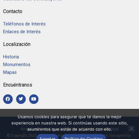
Contacto
Teléfonos de Interés
Enlaces de Interés
Localización
Historia
Monumentos
Mapas
Encuéntranos
Usamos cookies para asegurar que te damos la mejor
experiencia en nuestra web. Si continúas usando este sitio,
asumiremos que estás de acuerdo con ello.
Aviso Legal
–
Política de Cookies
–
Política de privacidad
© Copyright 2023, Ayuntamiento de Casarrubios del Monte. Designed by
Aceptar
Política de Cookies