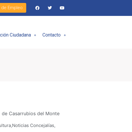
l de Empleo
ación Ciudadana
Contacto
 de Casarrubios del Monte
ltura
,
Noticias Concejalías
,