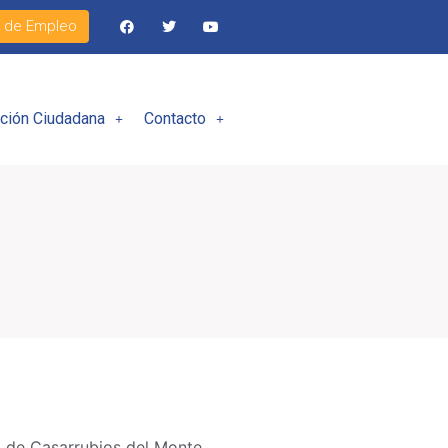
l de Empleo
ación Ciudadana
Contacto
 de Casarrubios del Monte