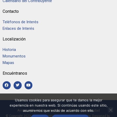
Calendario del Contribuyente
Contacto
Teléfonos de Interés
Enlaces de Interés
Localización
Historia
Monumentos
Mapas
Encuéntranos
Usamos cookies para asegurar que te damos la mejor
experiencia en nuestra web. Si continúas usando este sitio,
asumiremos que estás de acuerdo con ello.
Aviso Legal
–
Política de Cookies
–
Política de privacidad
© Copyright 2023, Ayuntamiento de Casarrubios del Monte. Designed by