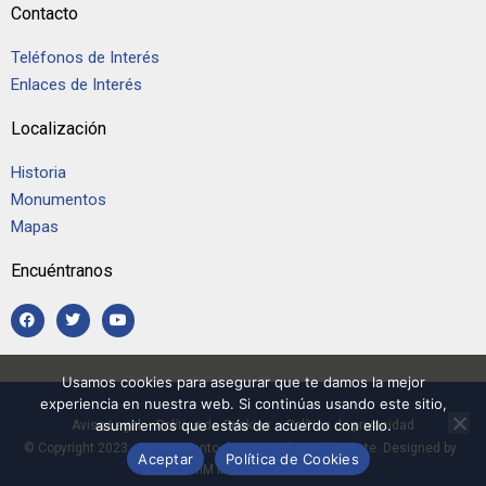
Contacto
Teléfonos de Interés
Enlaces de Interés
Localización
Historia
Monumentos
Mapas
Encuéntranos
Usamos cookies para asegurar que te damos la mejor
experiencia en nuestra web. Si continúas usando este sitio,
asumiremos que estás de acuerdo con ello.
Aviso Legal
–
Política de Cookies
–
Política de privacidad
© Copyright 2023, Ayuntamiento de Casarrubios del Monte. Designed by
Aceptar
Política de Cookies
RIM Informática.