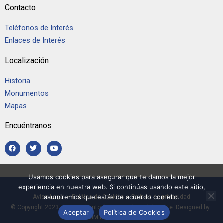
Contacto
Teléfonos de Interés
Enlaces de Interés
Localización
Historia
Monumentos
Mapas
Encuéntranos
Usamos cookies para asegurar que te damos la mejor
experiencia en nuestra web. Si continúas usando este sitio,
asumiremos que estás de acuerdo con ello.
Aviso Legal
–
Política de Cookies
–
Política de privacidad
© Copyright 2023, Ayuntamiento de Casarrubios del Monte. Designed by
Aceptar
Política de Cookies
RIM Informática.