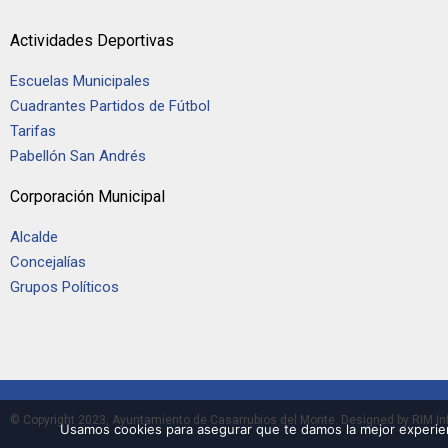
Actividades Deportivas
Escuelas Municipales
Cuadrantes Partidos de Fútbol
Tarifas
Pabellón San Andrés
Corporación Municipal
Alcalde
Concejalías
Grupos Políticos
© Copyright 2023, Ayuntamiento de Casarrubios del Monte. Designed by
RIM In
Usamos cookies para asegurar que te damos la mejor experien