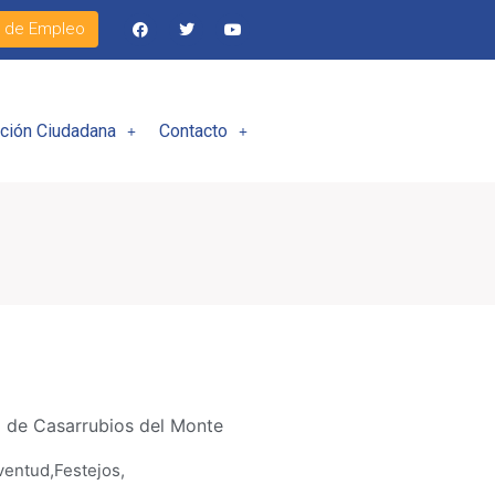
l de Empleo
ación Ciudadana
Contacto
 de Casarrubios del Monte
ventud
,
Festejos
,