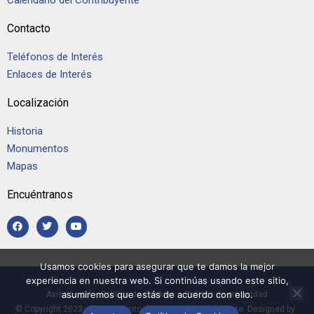
Calendario del Contribuyente
Contacto
Teléfonos de Interés
Enlaces de Interés
Localización
Historia
Monumentos
Mapas
Encuéntranos
Usamos cookies para asegurar que te damos la mejor
experiencia en nuestra web. Si continúas usando este sitio,
asumiremos que estás de acuerdo con ello.
Aviso Legal
–
Política de Cookies
–
Política de privacidad
© Copyright 2023, Ayuntamiento de Casarrubios del Monte. Designed by