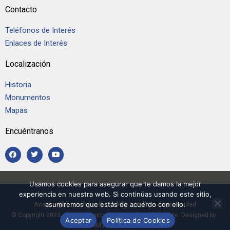
Contacto
Teléfonos de Interés
Enlaces de Interés
Localización
Historia
Monumentos
Mapas
Encuéntranos
Usamos cookies para asegurar que te damos la mejor
experiencia en nuestra web. Si continúas usando este sitio,
asumiremos que estás de acuerdo con ello.
Aviso Legal
–
Política de Cookies
–
Política de privacidad
© Copyright 2023, Ayuntamiento de Casarrubios del Monte. Designed by
Aceptar
Política de Cookies
RIM Informática.